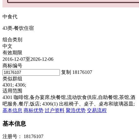
中食代
43类-餐饮住宿
组合类别
中文
有效期限
2016-12-07至2026-12-06
商标编号
复制
18176107
类似群组
4301; 4306;
适用范围
4301 咖啡馆,备办宴席,快餐馆,流动饮食供应,自助餐馆,茶馆,酒
吧服务,餐厅,饭店; 4306(1) 出租椅子、桌子、桌布和玻璃器皿;
基本信息
商标优势
过户资料
聚浩优势
交易流程
基本信息
注册号：
18176107