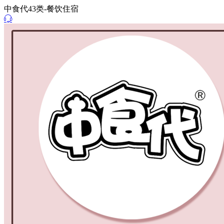
中食代43类-餐饮住宿