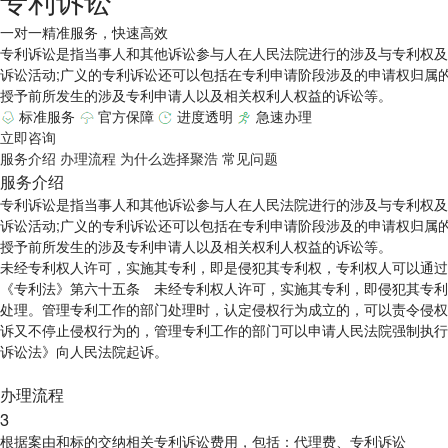
一对一精准服务，快速高效
专利诉讼是指当事人和其他诉讼参与人在人民法院进行的涉及与专利权及
诉讼活动;广义的专利诉讼还可以包括在专利申请阶段涉及的申请权归属
授予前所发生的涉及专利申请人以及相关权利人权益的诉讼等。
标准服务
官方保障
进度透明
急速办理
立即咨询
服务介绍
办理流程
为什么选择聚浩
常见问题
服务介绍
专利诉讼是指当事人和其他诉讼参与人在人民法院进行的涉及与专利权及
诉讼活动;广义的专利诉讼还可以包括在专利申请阶段涉及的申请权归属
授予前所发生的涉及专利申请人以及相关权利人权益的诉讼等。
未经专利权人许可，实施其专利，即是侵犯其专利权，专利权人可以通过
《专利法》第六十五条 未经专利权人许可，实施其专利，即侵犯其专利
处理。管理专利工作的部门处理时，认定侵权行为成立的，可以责令侵权
诉又不停止侵权行为的，管理专利工作的部门可以申请人民法院强制执行
诉讼法》向人民法院起诉。
办理流程
4
包括：代理费、专利诉讼
代理收集调查专利侵权证据，包括产品照