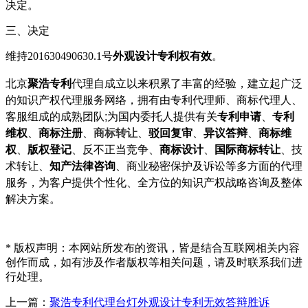
决定。
三、决定
维持201630490630.1号
外观设计专利权有效
。
北京
聚浩专利
代理自成立以来积累了丰富的经验，建立起广泛
的知识产权代理服务网络，拥有由专利代理师、商标代理人、
客服组成的成熟团队;为国内委托人提供有关
专利申请
、
专利
维权
、
商标注册
、
商标转让
、
驳回复审
、
异议答辩
、
商标维
权
、
版权登记
、反不正当竞争、
商标设计
、
国际商标转让
、技
术转让、
知产法律咨询
、商业秘密保护及诉讼等多方面的代理
服务，为客户提供个性化、全方位的知识产权战略咨询及整体
解决方案。
* 版权声明：本网站所发布的资讯，皆是结合互联网相关内容
创作而成，如有涉及作者版权等相关问题，请及时联系我们进
行处理。
上一篇：
聚浩专利代理台灯外观设计专利无效答辩胜诉