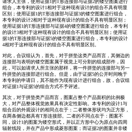
请求人主张，使用证据1的T形连接部与证据2的镂空图案进行
组合，本专利的设计1相对于这种现有设计的组合不具有明显
区别；使用证据1的T形连接部与证据3的镂空图案进行组合，
本专利的设计2相对于这种现有设计的组合不具有明显区别；
使用证据1的T形连接部与证据4的镂空图案进行组合，本专利
的设计3相对于这种现有设计的组合不具有明显区别；使用证
据1的T形连接部与证据5的镂空图案进行组合，本专利的设计
4相对于这种现有设计的组合不具有明显区别。
对此，合议组认为，首先，对于拼垫这类产品而言，其侧边的
连接部与表明的镂空图案属于视觉上可分割的组成部件，因
此，可以如请求人所主张的那样，将一件拼垫的连接部与另一
件拼垫的连接部进行组合。但是，由于证据5的公开时间晚于
本专利的申请日，其不能作为现有设计进行组合，故，合议组
对证据1与证据5的组合方式不予评述。
其次，对于拼垫类产品而言，图案占整个产品面积的比例极
大，对产品整体视觉效果具有决定性影响。本专利的设计1与
组合后的外观设计的相同点在于：二者整体形状均为正方形，
在两条侧边都具有T形连接
部。二者的不同点在于：图案不
同，设计1的图案为镂空形式，并以正方形中心为原点向四周
辐射线段，并在产品中形成菱形图案；而证据2的图案并非镂