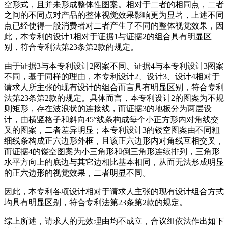
空形式，且并未形成整体性图案。相对于二者的相同点，二者
之间的不同点对产品的整体视觉效果影响更为显著，上述不同
点已经使得一般消费者对二者产生了不同的整体视觉效果，因
此，本专利的设计1相对于证据1与证据2的组合具有明显区
别，符合专利法第23条第2款的规定。
由于证据3与本专利设计2图案不同、证据4与本专利设计3图案
不同，基于同样的理由，本专利设计2、设计3、设计4相对于
请求人所主张的现有设计的组合而言具有明显区别，符合专利
法第23条第2款的规定。具体而言，本专利设计2的图案为不规
则矩形，存在波浪状的连接线，而证据3的地板分为两层设
计，由横竖格子和斜向45°线条构成每个小正方形内对角线交
叉的图案，二者差异明显；本专利设计3的镂空图案由不同粗
细线条构成正六边形外框，且该正六边形内对角线互相交叉，
而证据4的镂空图案为小三角形和倒三角形连续排列，三角形
水平方向上的底边与其它边相比基本相同，从而无法形成明显
的正六边形的视觉效果，二者明显不同。
因此，本专利各项设计相对于请求人主张的现有设计组合方式
均具有明显区别，符合专利法第23条第2款的规定。
综上所述，请求人的无效理由均不成立，合议组依法作出如下